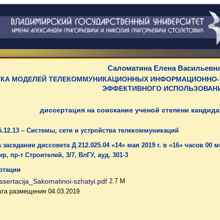
Саломатина Елена Васильевн
ТКА МОДЕЛЕЙ ТЕЛЕКОММУНИКАЦИОННЫХ
ИНФОРМАЦИОННО-
ЭФФЕКТИВНОГО ИСПОЛЬЗОВАН
диссертация на соискание ученой степени кандида
.12.13 – Системы, сети и устройства телекоммуникаций
 заседании диссовета Д 212.025.04 «14» мая 2019 г. в «16» часов 00 
р, пр-т Строителей, 3/7, ВлГУ, ауд. 301-3
ртации
ssertacija_Sakomatinoi-szhatyi.pdf
2.7 M
та размещения 04.03.2019