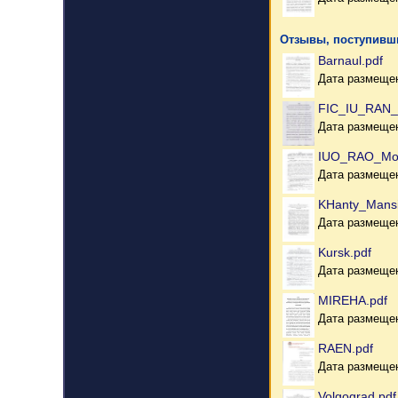
Отзывы, поступивши
Barnaul.pdf
Дата размещен
FIC_IU_RAN_
Дата размещен
IUO_RAO_Mo
Дата размещен
KHanty_Mansi
Дата размещен
Kursk.pdf
Дата размещен
MIREHA.pdf
Дата размещен
RAEN.pdf
Дата размещен
Volgograd.pdf