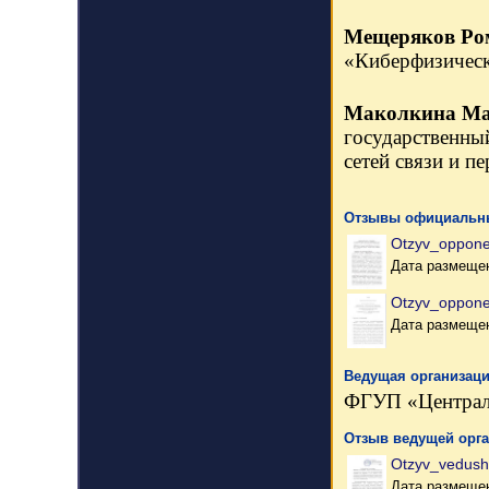
Мещеряков Ром
«Киберфизическ
Маколкина Ма
государственны
сетей связи и п
Отзывы официальны
Otzyv_oppon
Дата размещен
Otzyv_oppone
Дата размещен
Ведущая организаци
ФГУП «Централь
Отзыв ведущей орг
Otzyv_vedush
Дата размещен