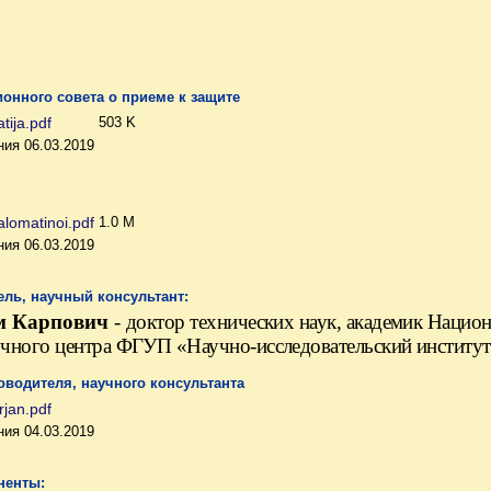
онного совета о приеме к защите
tija.pdf
503 K
ия 06.03.2019
alomatinoi.pdf
1.0 M
ия 06.03.2019
ль, научный консультант:
м Карпович
-
доктор технических наук, академик Нацио
учного центра ФГУП «Научно-исследовательский институт 
оводителя, научного консультанта
jan.pdf
ия 04.03.2019
ненты: