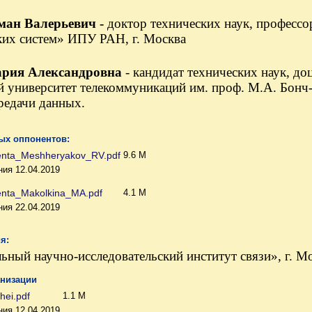
ан Валерьевич -
доктор технических наук, профессо
их систем» ИПУ РАН, г. Москва
рия Александровна
- кандидат технических наук, 
й университет телекоммуникаций им. проф. М.А. Бонч
ередачи данных.
х оппонентов:
enta_Meshheryakov_RV.pdf
9.6 M
ия 12.04.2019
nta_Makolkina_MA.pdf
4.1 M
ия 22.04.2019
я:
ный научно-исследовательский институт связи», г. М
анизации
hei.pdf
1.1 M
ия 12.04.2019