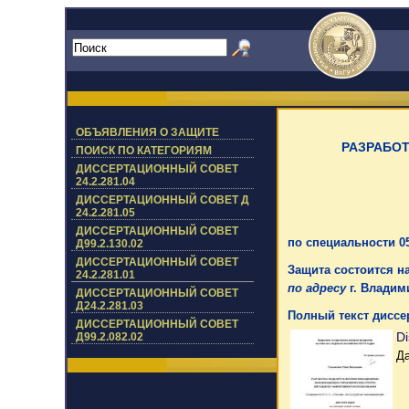
ОБЪЯВЛЕНИЯ О ЗАЩИТЕ
РАЗРАБО
ПОИСК ПО КАТЕГОРИЯМ
ДИССЕРТАЦИОННЫЙ СОВЕТ
24.2.281.04
ДИССЕРТАЦИОННЫЙ СОВЕТ Д
24.2.281.05
ДИССЕРТАЦИОННЫЙ СОВЕТ
по специальности 05
Д99.2.130.02
ДИССЕРТАЦИОННЫЙ СОВЕТ
Защита состоится на
24.2.281.01
по адресу
г. Владими
ДИССЕРТАЦИОННЫЙ СОВЕТ
Д24.2.281.03
Полный текст диссе
ДИССЕРТАЦИОННЫЙ СОВЕТ
Di
Д99.2.082.02
Да