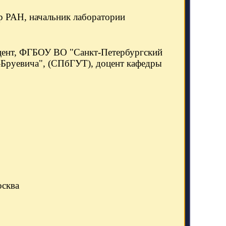
р РАН, начальник лаборатории
доцент, ФГБОУ ВО "Санкт-Петербургский
-Бруевича", (СПбГУТ), доцент кафедры
осква