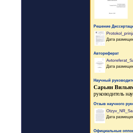
Решение Диссертаци
Protokol_prinja
Дата размещен
Автореферат
Avtoreferat_S
Дата размещен
Научный руководите
Сарьян Вилья
руководитель на
Отзыв научного рук
Otzyv_NR_Sar
Дата размещен
Официальные оппо