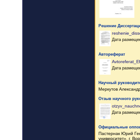
Решение Диссертаци
reshenie_diss
Дата размещен
Автореферат
Avtoreferat_E
Дата размещен
Научный руководите
Меркутов Александр
Отзыв научного рук
otzyv_nauchn
Дата размещен
Официальные оппо
Пастернак Юрий Ген
университет», г. Во