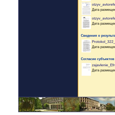
otzyv_avtoref
Дата размещен
otzyv_avtoref
Дата размещен
Сведения о результ
Protokol_322_
Дата размещен
Согласие субъектов
zajavlenie_Ef
Дата размещен