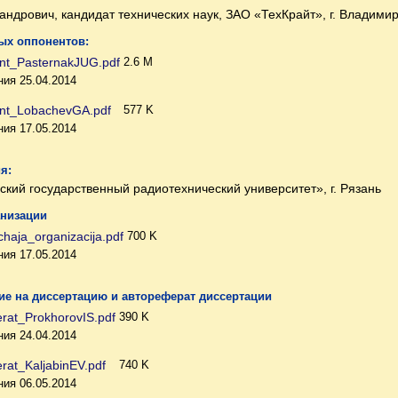
андрович, кандидат технических наук, ЗАО «ТехКрайт», г. Владими
х оппонентов:
nt_PasternakJUG.pdf
2.6 M
ия 25.04.2014
nt_LobachevGA.pdf
577 K
ия 17.05.2014
я:
ий государственный радиотехнический университет», г. Рязань
анизации
haja_organizacija.pdf
700 K
ия 17.05.2014
е на диссертацию и автореферат диссертации
erat_ProkhorovIS.pdf
390 K
ия 24.04.2014
erat_KaljabinEV.pdf
740 K
ия 06.05.2014