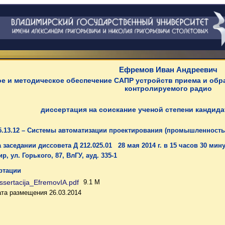
Ефремов Иван Андреевич
е и методическое обеспечение САПР устройств приема и обр
контролируемого радио
диссертация на соискание ученой степени кандида
5.13.12 – Системы автоматизации проектирования (промышленность
 заседании диссовета Д 212.025.01 28 мая 2014 г. в 15 часов 30 мин
р, ул. Горького, 87, ВлГУ, ауд. 335-1
ртации
ssertacija_EfremovIA.pdf
9.1 M
та размещения 26.03.2014