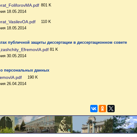
erat_FoliforovMA.pdf
801 K
ия 18.05.2014
erat_VasilevOA.pdf
110 K
ия 18.05.2014
атах публичной защиты диссертации в диссертационном совете
zashchity_EfremovIA.pdf
81 K
ия 30.05.2014
 о персональных данных
removIA.pdf
190 K
ия 26.04.2014