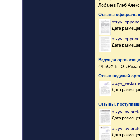
Лобачев Глеб Алекс
Отзывы официальны
otzyv_oppone
Дата размещен
otzyv_oppone
Дата размещен
Ведущая организаци
ФГБОУ ВПО «Рязанск
Отзыв ведущей орг
otzyv_vedushc
Дата размещен
Отзывы, поступивши
otzyv_avtoref
Дата размещен
otzyv_avtoref
Дата размещен