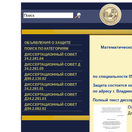
ОБЪЯВЛЕНИЯ О ЗАЩИТЕ
Математическо
ПОИСК ПО КАТЕГОРИЯМ
ДИССЕРТАЦИОННЫЙ СОВЕТ
24.2.281.04
ДИССЕРТАЦИОННЫЙ СОВЕТ Д
24.2.281.05
ДИССЕРТАЦИОННЫЙ СОВЕТ
по специальности 0
Д99.2.130.02
ДИССЕРТАЦИОННЫЙ СОВЕТ
Защита состоится на
24.2.281.01
по адресу
г. Владими
ДИССЕРТАЦИОННЫЙ СОВЕТ
Д24.2.281.03
Полный текст диссе
ДИССЕРТАЦИОННЫЙ СОВЕТ
Di
Д99.2.082.02
Да