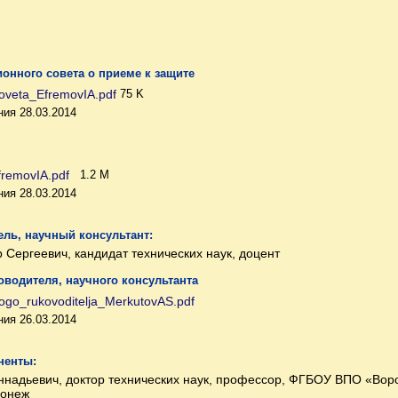
онного совета о приеме к защите
oveta_EfremovIA.pdf
75 K
ия 28.03.2014
fremovIA.pdf
1.2 M
ия 28.03.2014
ль, научный консультант:
 Сергеевич, кандидат технических наук, доцент
оводителя, научного консультанта
ogo_rukovoditelja_MerkutovAS.pdf
ия 26.03.2014
ненты:
надьевич, доктор технических наук, профессор, ФГБОУ ВПО «Вор
ронеж