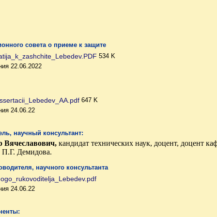
онного совета о приеме к защите
jatija_k_zashchite_Lebedev.PDF
534 K
ия 22.06.2022
issertacii_Lebedev_AA.pdf
647 K
ия 24.06.22
ль, научный консультант:
 Вячеславович,
кандидат технических наук, доцент, доцент к
 П.Г. Демидова.
оводителя, научного консультанта
ogo_rukovoditelja_Lebedev.pdf
ия 24.06.22
ненты: