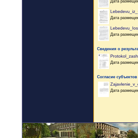
Дата размещен
Lebedevu_iz
Дата размещен
Lebedevu_Ios
Дата размещен
Сведения о результ
Protokol_zas
Дата размещен
Согласие субъектов
Zajavlenie_v_
Дата размещен