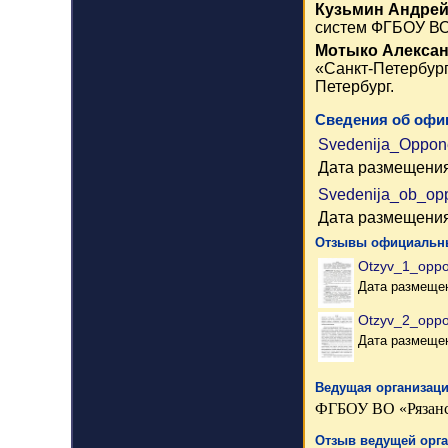
Кузьмин Андрей
систем ФГБОУ ВО 
Мотыко Алексан
«Санкт-Петербург
Петербург.
Сведения об офи
Svedenija_Oppon
Дата размещения
Svedenija_ob_op
Дата размещения
Отзывы официальны
Otzyv_1_oppo
Дата размещен
Otzyv_2_opp
Дата размещен
Ведущая организаци
ФГБОУ ВО «Рязанск
Отзыв ведущей орг