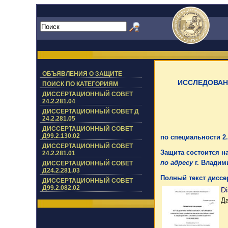
ОБЪЯВЛЕНИЯ О ЗАЩИТЕ
ИССЛЕДОВАН
ПОИСК ПО КАТЕГОРИЯМ
ДИССЕРТАЦИОННЫЙ СОВЕТ
24.2.281.04
ДИССЕРТАЦИОННЫЙ СОВЕТ Д
24.2.281.05
ДИССЕРТАЦИОННЫЙ СОВЕТ
Д99.2.130.02
по специальности 2.
ДИССЕРТАЦИОННЫЙ СОВЕТ
Защита состоится на
24.2.281.01
по адресу
г. Владими
ДИССЕРТАЦИОННЫЙ СОВЕТ
Д24.2.281.03
Полный текст диссе
ДИССЕРТАЦИОННЫЙ СОВЕТ
Д99.2.082.02
Di
Да