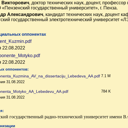
 Викторович
, доктор технических наук, доцент, профес
«Пензенский государственный университет», г. Пенза.
др Александрович
, кандидат технических наук, доцент 
ский государственный электротехнический университет «ЛЭТ
циальных оппонентах
ent_Kuzmin.pdf
 22.08.2022
ponente_Motyko.pdf
 22.08.2022
х оппонентов:
nenta_Kuzmina_AV_na_dissertaciju_Lebedeva_AA.pdf
7.1 M
ия 31.08.2022
onenta_Motyko_AA_Lebedevu_AA.pdf
784 K
ия 31.08.2022
я:
ий государственный радио-технический университет имени В.Ф.
анизации