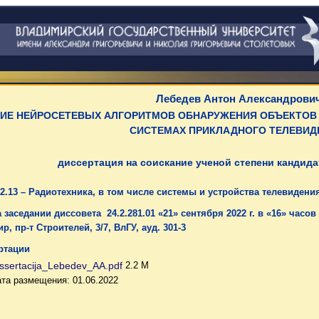
Лебедев Антон Александрови
ИЕ НЕЙРОСЕТЕВЫХ АЛГОРИТМОВ ОБНАРУЖЕНИЯ ОБЪЕКТОВ
СИСТЕМАХ ПРИКЛАДНОГО ТЕЛЕВИ
диссертация на соискание ученой степени кандида
2.13 – Радиотехника, в том числе системы и устройства телевидени
 заседании диссовета 24.2.281.01 «21» сентября 2022 г. в «16» часов
р, пр-т Строителей, 3/7, ВлГУ, ауд. 301-3
ртации
ssertacija_Lebedev_AA.pdf
2.2 M
та размещения: 01.06.2022