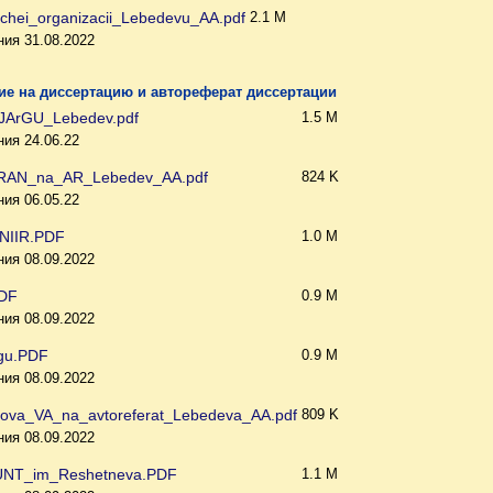
chei_organizacii_Lebedevu_AA.pdf
2.1 M
ия 31.08.2022
е на диссертацию и автореферат диссертации
_JArGU_Lebedev.pdf
1.5 M
ия 24.06.22
RAN_na_AR_Lebedev_AA.pdf
824 K
ия 06.05.22
NIIR.PDF
1.0 M
ия 08.09.2022
DF
0.9 M
ия 08.09.2022
gu.PDF
0.9 M
ия 08.09.2022
ova_VA_na_avtoreferat_Lebedeva_AA.pdf
809 K
ия 08.09.2022
UNT_im_Reshetneva.PDF
1.1 M