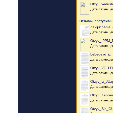
Otzyv_vedush
Дата размещен
Отзывы, поступивши
Zakljuchenie
Дата размещен
Otzyv_IPPM_
Дата размещен
Lebedevu_iz_
Дата размещен
Otzyv_VGU.P
Дата размещен
Otzyv_iz_JUz
Дата размещен
Otzyv_Kapran
Дата размещен
Otzyv_Sib_G