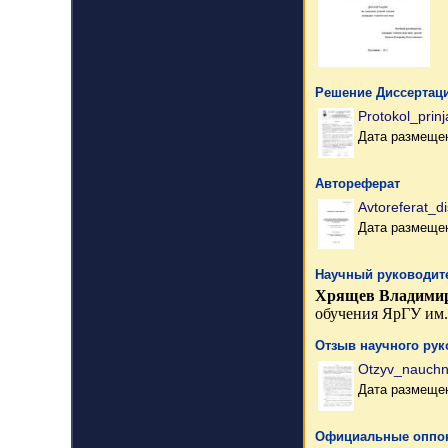
Решение Диссертаци
Protokol_prin
Дата размещен
Автореферат
Avtoreferat_d
Дата размещен
Научный руководите
Хрящев Владимир
обучения ЯрГУ им.
Отзыв научного рук
Otzyv_nauchn
Дата размещен
Официальные оппо