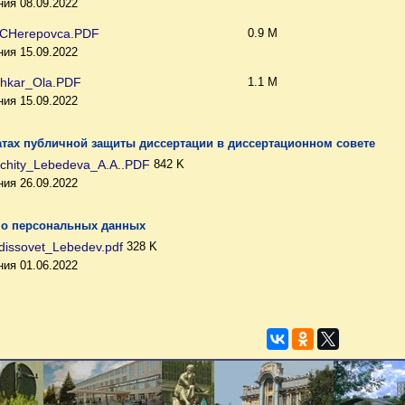
ия 08.09.2022
_CHerepovca.PDF
0.9 M
ия 15.09.2022
hkar_Ola.PDF
1.1 M
ия 15.09.2022
атах публичной защиты диссертации в диссертационном совете
hchity_Lebedeva_A.A..PDF
842 K
ия 26.09.2022
 о персональных данных
dissovet_Lebedev.pdf
328 K
ия 01.06.2022