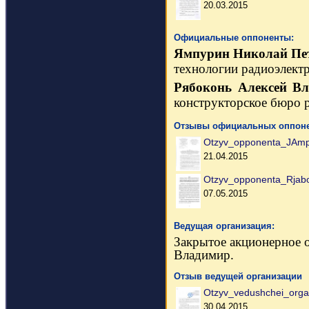
20.03.2015
Официальные оппоненты:
Ямпурин Николай Пе
технологии радиоэлектр
Рябоконь Алексей В
конструкторское бюро р
Отзывы официальных оппоне
Otzyv_opponenta_JAmp
21.04.2015
Otzyv_opponenta_Rjabo
07.05.2015
Ведущая организация:
Закрытое акционерное
Владимир.
Отзыв ведущей организации
Otzyv_vedushchei_orga
30.04.2015