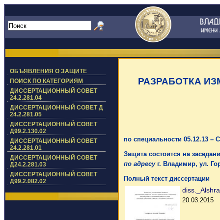
ОБЪЯВЛЕНИЯ О ЗАЩИТЕ
РАЗРАБОТКА И
ПОИСК ПО КАТЕГОРИЯМ
ДИССЕРТАЦИОННЫЙ СОВЕТ
24.2.281.04
ДИССЕРТАЦИОННЫЙ СОВЕТ Д
24.2.281.05
ДИССЕРТАЦИОННЫЙ СОВЕТ
Д99.2.130.02
по специальности 05.12.13 –
ДИССЕРТАЦИОННЫЙ СОВЕТ
24.2.281.01
Защита состоится на заседании
ДИССЕРТАЦИОННЫЙ СОВЕТ
по адресу
г. Владимир, ул. Гор
Д24.2.281.03
ДИССЕРТАЦИОННЫЙ СОВЕТ
Полный текст диссертации
Д99.2.082.02
diss._Alshr
20.03.2015