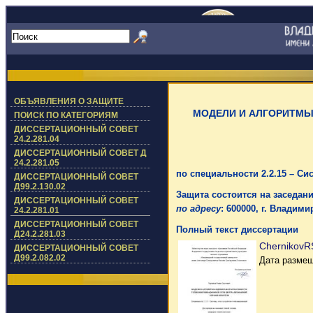
ОБЪЯВЛЕНИЯ О ЗАЩИТЕ
МОДЕЛИ И АЛГОРИТМЫ
ПОИСК ПО КАТЕГОРИЯМ
ДИССЕРТАЦИОННЫЙ СОВЕТ
24.2.281.04
ДИССЕРТАЦИОННЫЙ СОВЕТ Д
24.2.281.05
по специальности 2.2.15 – Си
ДИССЕРТАЦИОННЫЙ СОВЕТ
Д99.2.130.02
Защита состоится на заседании
ДИССЕРТАЦИОННЫЙ СОВЕТ
по адресу
: 600000, г. Владимир
24.2.281.01
ДИССЕРТАЦИОННЫЙ СОВЕТ
Полный текст диссертации
Д24.2.281.03
ChernikovRS
ДИССЕРТАЦИОННЫЙ СОВЕТ
Д99.2.082.02
Дата размещ