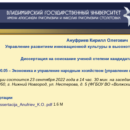
Ануфриев Кирилл Олегович
Управление развитием инновационной культуры в высоко
Диссертация на соискание ученой степени кандидат
00.05 – Экономика и управление народным хозяйством (управление
и состоится 23 сентября 2022 года в 14 час. 30 мин. на заседа
3950, г. Нижний Новгород, ул. Нестерова, д. 5 (ФГБОУ ВО «Волж
ртации
ssertacija_Anufriev_K.O..pdf
1.6 M