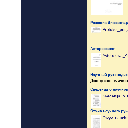
Решение Диссертаци
Protokol_prinj
Автореферат
Avtoreferat_A
Научный руководите
Доктор экономическ
Сведения о научном
Svedenija_o_
Отзыв научного рук
Otzyv_nauchn