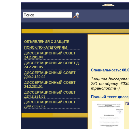
ОБЪЯВЛЕНИЯ О ЗАЩИТЕ
ПОИСК ПО КАТЕГОРИЯМ
ДИССЕРТАЦИОННЫЙ СОВЕТ
24.2.281.04
ДИССЕРТАЦИОННЫЙ СОВЕТ Д
24.2.281.05
Специальность: 08.
ДИССЕРТАЦИОННЫЙ СОВЕТ
Д99.2.130.02
Защита диссертаци
ДИССЕРТАЦИОННЫЙ СОВЕТ
281 по адресу: 60
24.2.281.01
транспорта»).
ДИССЕРТАЦИОННЫЙ СОВЕТ
Д24.2.281.03
Полный текст диссе
ДИССЕРТАЦИОННЫЙ СОВЕТ
Di
Д99.2.082.02