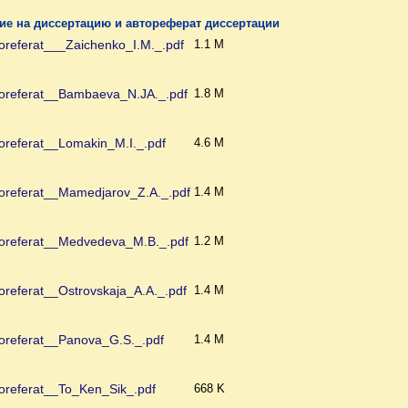
е на диссертацию и автореферат диссертации
oreferat___Zaichenko_I.M._.pdf
1.1 M
oreferat__Bambaeva_N.JA._.pdf
1.8 M
oreferat__Lomakin_M.I._.pdf
4.6 M
oreferat__Mamedjarov_Z.A._.pdf
1.4 M
oreferat__Medvedeva_M.B._.pdf
1.2 M
referat__Ostrovskaja_A.A._.pdf
1.4 M
oreferat__Panova_G.S._.pdf
1.4 M
oreferat__To_Ken_Sik_.pdf
668 K