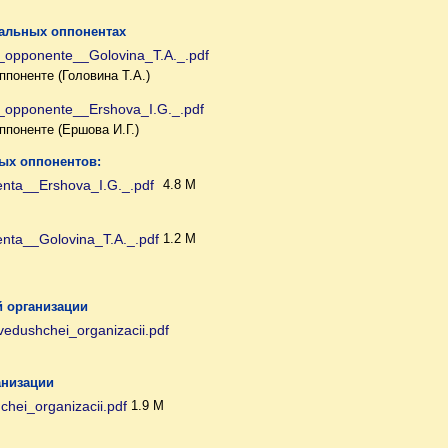
альных оппонентах
_opponente__Golovina_T.A._.pdf
ппоненте (Головина Т.А.)
_opponente__Ershova_I.G._.pdf
ппоненте (Ершова И.Г.)
ых оппонентов:
nta__Ershova_I.G._.pdf
4.8 M
nta__Golovina_T.A._.pdf
1.2 M
 организации
edushchei_organizacii.pdf
анизации
hei_organizacii.pdf
1.9 M