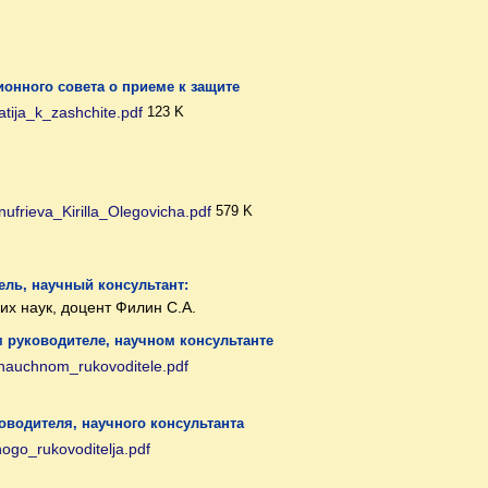
онного совета о приеме к защите
atija_k_zashchite.pdf
123 K
nufrieva_Kirilla_Olegovicha.pdf
579 K
ль, научный консультант:
их наук, доцент Филин С.А.
 руководителе, научном консультанте
nauchnom_rukovoditele.pdf
оводителя, научного консультанта
ogo_rukovoditelja.pdf